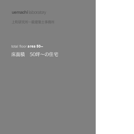
laboratory
uemachi
上町研究所一級建築士事務所
total floor
area 50--
床面積 50坪〜の住宅