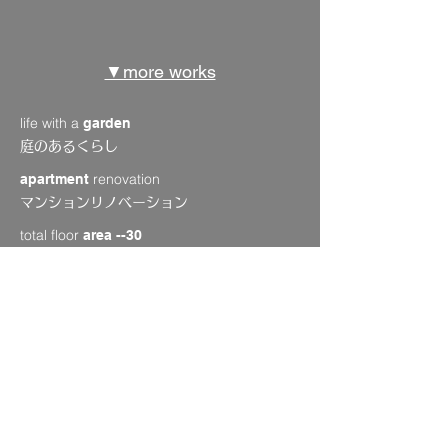
▼more works
life with a
garden
庭のあるくらし
renovation
apartment
マンションリノベーション
total floor
area --30
床面積 〜30坪
courtyard
中庭のある住まい
with
bathroom
view
眺めのある浴室
total floor
area 30--50
床面積 30〜50坪