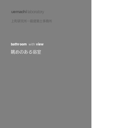
laboratory
uemachi
上町研究所一級建築士事務所
bathroom
with
view
眺めのある浴室