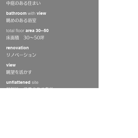
中庭のある住まい
with
bathroom
view
眺めのある浴室
total floor
area 30--50
床面積 30〜50坪
renovation
リノベーション
view
眺望を活かす
site
unflattened
傾斜地・段差のある敷地
total floor
area 50--
床面積 50坪〜
room
music audio
防音室 オーディオルーム
etc.
shop office