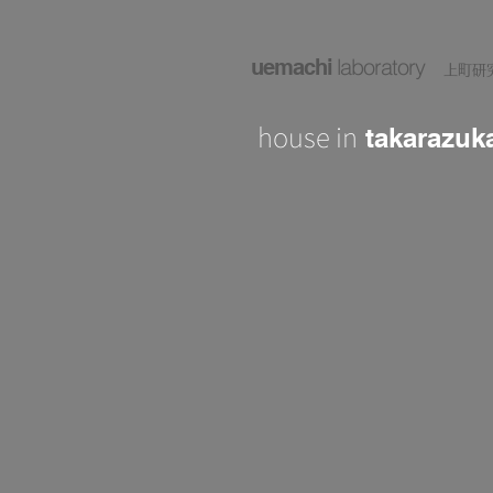
laboratory
uemachi
上町研
house in
takarazuk