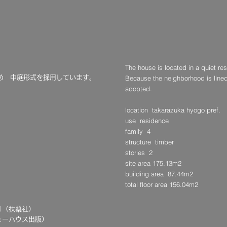
The house is located in a quiet res
。
ため 中庭形式を採用しています。
Because the neighborhood is lined 
adopted.
location takarazuka hyogo pref.
use residence
family 4
structure timber
stories 2
）
site area 175.13m2
building area 87.44m2
）
total floor area 156.04m2
1（扶桑社）
ーハウス出版）