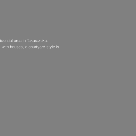
idential area in Takarazuka.
with houses, a courtyard style is