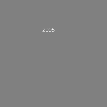
ut
process
publication
2005