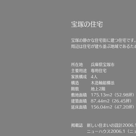
宝塚の住宅
宝塚の静かな住宅街に建つ住宅です
​周辺は住宅が建ち並ぶ地域である
所在地 兵庫県宝塚市
主要用途 専用住宅
家族構成 4人
構造 木造軸組構法
階数 地上2階
敷地面積 175.13m2（52.98坪
建築面積 87.44m2（26.45坪）
延床面積 156.04m2（47.20坪
掲載誌 新しい住まいの設計2006.
ニューハウス2006.1（ニュ