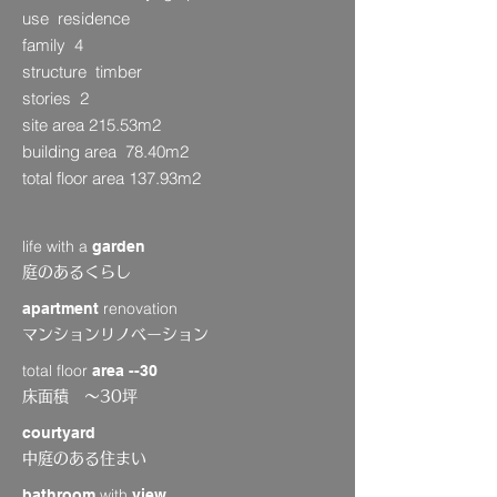
use residence
family 4
structure timber
stories 2
site area 215.53m2
building area 78.40m2
total floor area 137.93m2
life with a
garden
庭のあるくらし
renovation
apartment
マンションリノベーション
total floor
area --30
床面積 〜30坪
courtyard
中庭のある住まい
with
bathroom
view