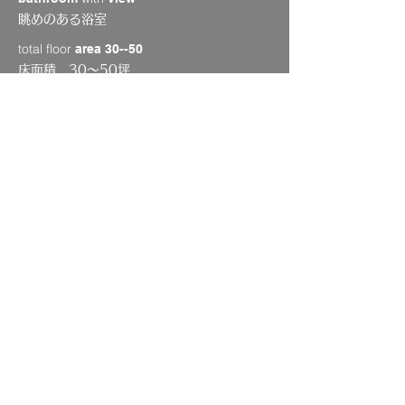
眺めのある浴室
total floor
area 30--50
床面積 30〜50坪
renovation
リノベーション
view
眺望を活かす
site
unflattened
傾斜地・段差のある敷地
total floor
area 50--
床面積 50坪〜
room
music audio
防音室 オーディオルーム
etc.
shop office
店舗 オフィス その他