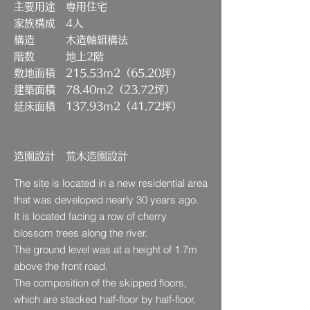
主要用途 専用住宅
家族構成 4人
構造 木造軸組構法
階数 地上2階
敷地面積 215.53m2（65.20坪）
建築面積 78.40m2（23.72坪）
延床面積 137.93m2（41.72坪）
​造園設計 荒木造園設計
The site is located in a new residential area
that was developed nearly 30 years ago.
It is located facing a row of cherry
blossom trees along the river.
The ground level was at a height of 1.7m
above the front road.
The composition of the skipped floors,
which are stacked half-floor by half-floor,